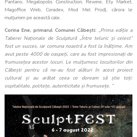
Pantano, Megalopolis Construction, Rewine, Ety Market,
Magoffice Web, Coradex, Mod Mel Prod), cărora le
mulțumim pe această cale.
Corina Ene, primarul Comunei Căbești:
„Prima ediție a
Taberei Naționale de Sculptură „Între teluric și celest”
fost un succes, iar comuna noastră a fost la înălțime. Am
avut peste 4000 de oaspeți, care au fost impresionați de
frumusețea acestor locuri. Le mulțumesc locuitorilor din
Căbești pentru că ne-au fost alături în acest proiect
cultural și au arătat ceea ce doream să știe toți:
ospitalitate, politețe, autenticitate și frumusețe. ”