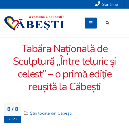
Sună-ne
Tabăra Națională de
Sculptură „Între teluric și
celest” – o primă ediție
reușită la Căbești
8 / 8
Știri locale din Căbești
2022