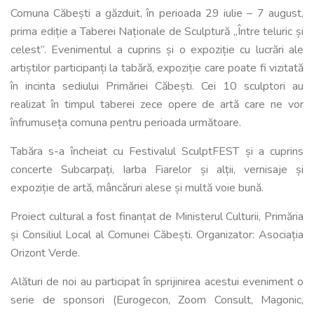
Comuna Căbești a găzduit, în perioada 29 iulie – 7 august,
prima ediție a Taberei Naționale de Sculptură „Între teluric și
celest”. Evenimentul a cuprins și o expoziție cu lucrări ale
artiștilor participanți la tabără, expoziție care poate fi vizitată
în incinta sediului Primăriei Căbești. Cei 10 sculptori au
realizat în timpul taberei zece opere de artă care ne vor
înfrumuseța comuna pentru perioada următoare.
Tabăra s-a încheiat cu Festivalul SculptFEST și a cuprins
concerte Subcarpați, Iarba Fiarelor și alții, vernisaje și
expoziție de artă, mâncăruri alese și multă voie bună.
Proiect cultural a fost finanțat de Ministerul Culturii, Primăria
și Consiliul Local al Comunei Căbești. Organizator: Asociația
Orizont Verde.
Alături de noi au participat în sprijinirea acestui eveniment o
serie de sponsori (Eurogecon, Zoom Consult, Magonic,