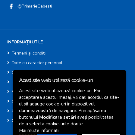
@PrimarieCabesti
INFORMAȚII UTILE
Termeni și condiții
Date cu caracter personal
Cookie-uri
Acest site web utilizeză cookie-uri
Harta site
Acest site web utilizează cookie-uri. Prin
E-Consultare
acceptarea acestui mesaj, vă dați acordul ca site-
Calendar Colectare AVE
ul să adauge cookie-uri în dispozitivul
dumneavoastră de navigare. Prin apăsarea
Centre de Colectare Deșeuri
butonului
Modificare setări
aveți posibilitatea
GIS Căbești
de a selecta cookie-urile dorite.
Mai multe informații