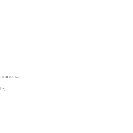
strarea sa;
le;