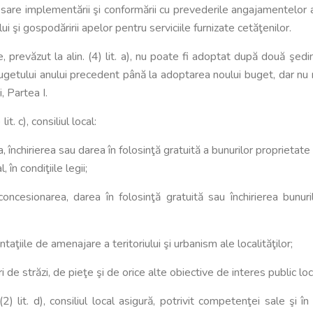
necesare implementării şi conformării cu prevederile angajamente
i şi gospodăririi apelor pentru serviciile furnizate cetăţenilor.
e, prevăzut la alin. (4) lit. a), nu poate fi adoptat după două şed
getului anului precedent până la adoptarea noului buget, dar nu ma
, Partea I.
it. c), consiliul local:
 închirierea sau darea în folosinţă gratuită a bunurilor proprietate
 în condiţiile legii;
oncesionarea, darea în folosinţă gratuită sau închirierea bunur
taţiile de amenajare a teritoriului şi urbanism ale localităţilor;
ri de străzi, de pieţe şi de orice alte obiective de interes public loc
 (2) lit. d), consiliul local asigură, potrivit competenţei sale şi în