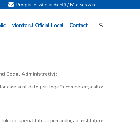
Programează o audiență / Fă o sesizare
lic
Monitorul Oficial Local
Contact
ind Codul Administrativ):
 celor care sunt date prin lege în competenţa altor
ului de specialitate al primarului, ale instituţiilor