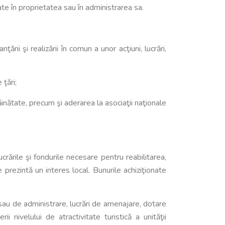
flate în proprietatea sau în administrarea sa.
rii şi realizării în comun a unor acţiuni, lucrări,
 ţări;
răinătate, precum şi aderarea la asociaţii naţionale
ucrările şi fondurile necesare pentru reabilitarea,
te prezintă un interes local. Bunurile achiziţionate
e sau de administrare, lucrări de amenajare, dotare
ii nivelului de atractivitate turistică a unităţii