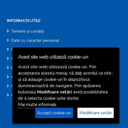
INFORMAȚII UTILE
Termeni și condiții
Date cu caracter personal
Cookie-uri
Acest site web utilizeză cookie-uri
Harta site
Acest site web utilizează cookie-uri. Prin
E-Consultare
acceptarea acestui mesaj, vă dați acordul ca site-
Calendar Colectare AVE
ul să adauge cookie-uri în dispozitivul
dumneavoastră de navigare. Prin apăsarea
Centre de Colectare Deșeuri
butonului
Modificare setări
aveți posibilitatea
GIS Căbești
de a selecta cookie-urile dorite.
Mai multe informații
© 2026 Primaria Comunei Căbești
Accept cookie-uri
Modificare setări