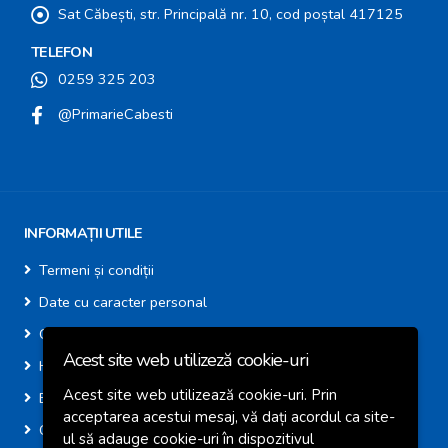
Sat Căbești, str. Principală nr. 10, cod poștal 417125
TELEFON
0259 325 203
@PrimarieCabesti
INFORMAȚII UTILE
Termeni și condiții
Date cu caracter personal
Cookie-uri
Acest site web utilizeză cookie-uri
Harta site
Acest site web utilizează cookie-uri. Prin
E-Consultare
acceptarea acestui mesaj, vă dați acordul ca site-
Calendar Colectare AVE
ul să adauge cookie-uri în dispozitivul